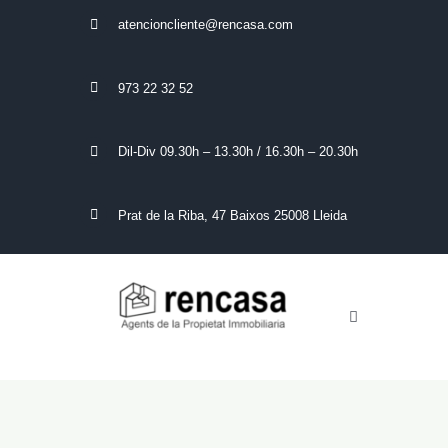
Skip
atencioncliente@rencasa.com
to
content
973 22 32 52
Dil-Div 09.30h – 13.30h / 16.30h – 20.30h
Prat de la Riba, 47 Baixos 25008 Lleida
Toggle
Navigation
COMPRAR