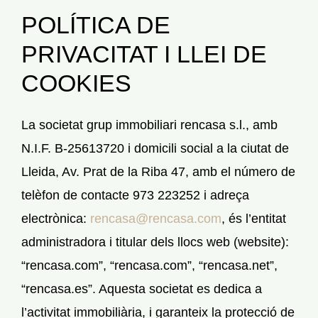
POLÍTICA DE
LLOGAR
PRIVACITAT I LLEI DE
VENDRE
COOKIES
SERVEIS
La societat grup immobiliari rencasa s.l., amb
N.I.F. B-25613720 i domicili social a la ciutat de
CONEIX-NOS
Lleida, Av. Prat de la Riba 47, amb el número de
telèfon de contacte 973 223252 i adreça
NOTÍCIES I BLOG
electrònica:
rencasa@rencasa.com
, és l’entitat
administradora i titular dels llocs web (website):
CONTACTE
“rencasa.com”, “rencasa.com”, “rencasa.net”,
“rencasa.es”. Aquesta societat es dedica a
PERFIL
l’activitat immobiliària, i garanteix la protecció de